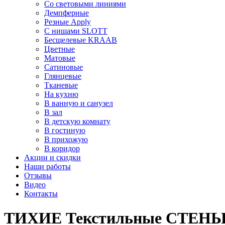
Со световыми линиями
Демпферные
Резные Apply
С нишами SLOTT
Бесщелевые KRAAB
Цветные
Матовые
Сатиновые
Глянцевые
Тканевые
На кухню
В ванную и санузел
В зал
В детскую комнату
В гостиную
В прихожую
В коридор
Акции и скидки
Наши работы
Отзывы
Видео
Контакты
ТИХИЕ Текстильные СТЕН