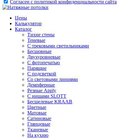
Согласен с политикой конфиденциальности сайта
Цены
Калькулятор
Каталог
Тихие стены
Теневые
С трековыми светильниками
Бесшовные
Двухуровневые
С фотопечатью
Парящие
С подсветкой
Со световыми линиями
Демпферные
Резные Apply
С нишами SLOTT
Бесщелевые KRAAB
Цветные
Матовые
Сатиновые
Глянцевые
Тканевые
На кухню