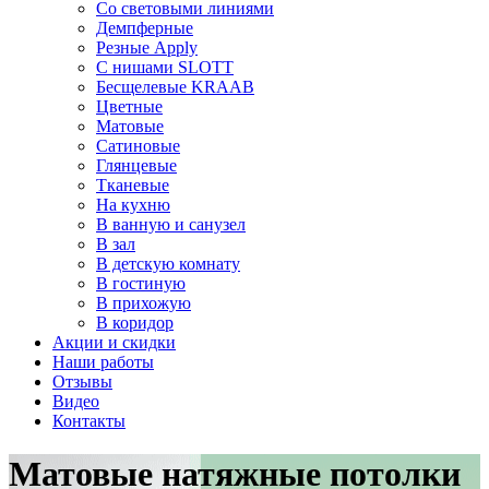
Со световыми линиями
Демпферные
Резные Apply
С нишами SLOTT
Бесщелевые KRAAB
Цветные
Матовые
Сатиновые
Глянцевые
Тканевые
На кухню
В ванную и санузел
В зал
В детскую комнату
В гостиную
В прихожую
В коридор
Акции и скидки
Наши работы
Отзывы
Видео
Контакты
Матовые натяжные потолки