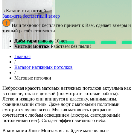
в ​​​​​​​Казани с гарантией
Закажите бесплатный замер
Наш технолог бесплатно приедет к Вам, сделает замеры и
точный расчёт стоимости.
Даём гарантию
до 10 лет
Чистый монтаж
Работаем без пыли!
Главная
/
Каталог натяжных потолков
/
Матовые потолки
Неброская красота матовых натяжных потолков актуальна как
в спальне, так и в детской (посмотрите готовые работы).
Легко и изящно они впишутся в классику, минимализм,
скандинавский стиль. Даже лофт с матовыми полотнами
смотрится лучше всего. Мягкая матовость прекрасно
сочетается с любым освещением (люстры, светодиодный
потолочный свет). Создает эффект звездного неба.
В компании Люкс Монтаж вы найдете материалы с