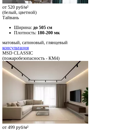
от
520
руб/м²
(белый, цветной)
Тайвань
Ширина:
до 505 см
Плотность:
180-200 мк
матовый, сатиновый, глянцевый
консультация
MSD CLASSIC
(пожаробезопасность - КМ4)
от
499
руб/м²