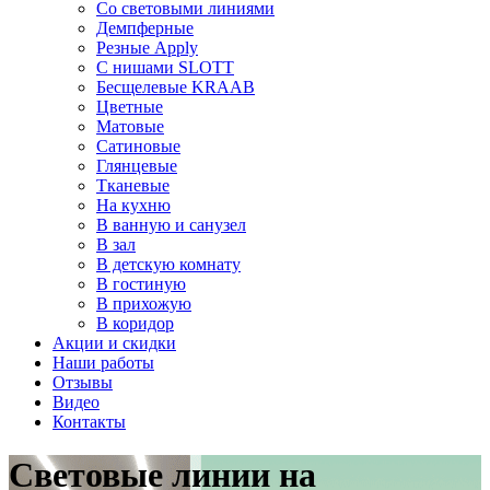
Со световыми линиями
Демпферные
Резные Apply
С нишами SLOTT
Бесщелевые KRAAB
Цветные
Матовые
Сатиновые
Глянцевые
Тканевые
На кухню
В ванную и санузел
В зал
В детскую комнату
В гостиную
В прихожую
В коридор
Акции и скидки
Наши работы
Отзывы
Видео
Контакты
Световые линии на