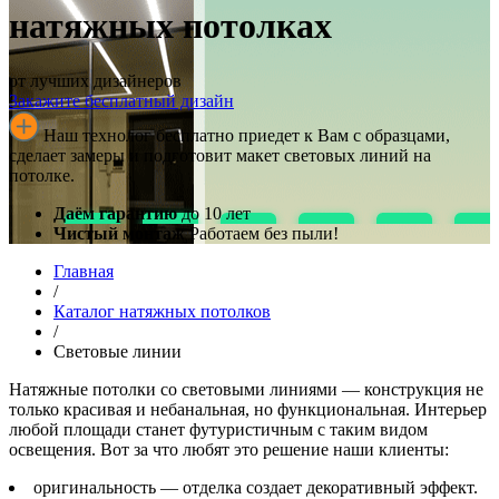
натяжных потолках
от лучших дизайнеров
Закажите бесплатный дизайн
Наш технолог бесплатно приедет к Вам с образцами,
сделает замеры и подготовит макет световых линий на
потолке.
Даём гарантию
до 10 лет
Чистый монтаж
Работаем без пыли!
Главная
/
Каталог натяжных потолков
/
Световые линии
Натяжные потолки со световыми линиями — конструкция не
только красивая и небанальная, но функциональная. Интерьер
любой площади станет футуристичным с таким видом
освещения. Вот за что любят это решение наши клиенты:
оригинальность — отделка создает декоративный эффект.