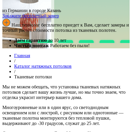
из Германии в городе Казань
Закажите бесплатный замер
Наш технолог бесплатно приедет к Вам, сделает замеры и
точный расчёт стоимости потолка из тканевых полотен.
Даём гарантию
до 10 лет
Чистый монтаж
Работаем без пыли!
Главная
/
Каталог натяжных потолков
/
Тканевые потолки
Мы не можем обещать, что установка тканевых натяжных
потолков сделает вашу жизнь лучше, но мы точно знаем, что
отделка украсит интерьер вашего дома.
Многоуровневые или в один ярус, со светодиодным
освещением или с люстрой, с рисунком или однотонные —
тканевые полотна монтируются без тепловой пушки,
выдерживают до -30 градусов, служат до 25 лет.