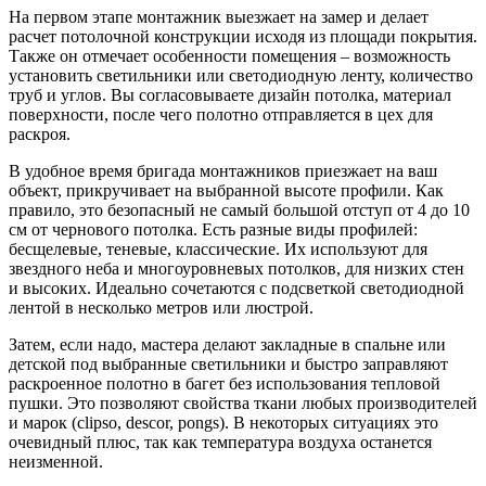
На первом этапе монтажник выезжает на замер и делает
расчет потолочной конструкции исходя из площади покрытия.
Также он отмечает особенности помещения – возможность
установить светильники или светодиодную ленту, количество
труб и углов. Вы согласовываете дизайн потолка, материал
поверхности, после чего полотно отправляется в цех для
раскроя.
В удобное время бригада монтажников приезжает на ваш
объект, прикручивает на выбранной высоте профили. Как
правило, это безопасный не самый большой отступ от 4 до 10
см от чернового потолка. Есть разные виды профилей:
бесщелевые, теневые, классические. Их используют для
звездного неба и многоуровневых потолков, для низких стен
и высоких. Идеально сочетаются с подсветкой светодиодной
лентой в несколько метров или люстрой.
Затем, если надо, мастера делают закладные в спальне или
детской под выбранные светильники и быстро заправляют
раскроенное полотно в багет без использования тепловой
пушки. Это позволяют свойства ткани любых производителей
и марок (clipso, descor, pongs). В некоторых ситуациях это
очевидный плюс, так как температура воздуха останется
неизменной.