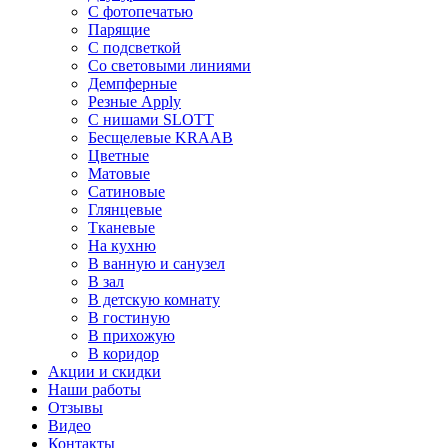
С фотопечатью
Парящие
С подсветкой
Со световыми линиями
Демпферные
Резные Apply
С нишами SLOTT
Бесщелевые KRAAB
Цветные
Матовые
Сатиновые
Глянцевые
Тканевые
На кухню
В ванную и санузел
В зал
В детскую комнату
В гостиную
В прихожую
В коридор
Акции и скидки
Наши работы
Отзывы
Видео
Контакты