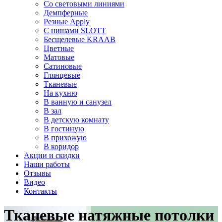
Со световыми линиями
Демпферные
Резные Apply
С нишами SLOTT
Бесщелевые KRAAB
Цветные
Матовые
Сатиновые
Глянцевые
Тканевые
На кухню
В ванную и санузел
В зал
В детскую комнату
В гостиную
В прихожую
В коридор
Акции и скидки
Наши работы
Отзывы
Видео
Контакты
Тканевые натяжные потолки