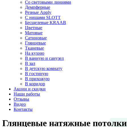
Со световыми линиями
Демпферные
Резные Apply
С нишами SLOTT
Бесщелевые KRAAB
Цветные
Матовые
Сатиновые
Глянцевые
Тканевые
На кухню
В ванную и санузел
В зал
В детскую комнату
В гостиную
В прихожую
В коридор
Акции и скидки
Наши работы
Отзывы
Видео
Контакты
Глянцевые натяжные потолки