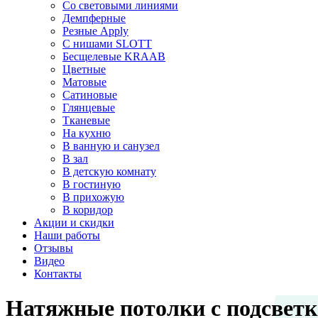
Со световыми линиями
Демпферные
Резные Apply
С нишами SLOTT
Бесщелевые KRAAB
Цветные
Матовые
Сатиновые
Глянцевые
Тканевые
На кухню
В ванную и санузел
В зал
В детскую комнату
В гостиную
В прихожую
В коридор
Акции и скидки
Наши работы
Отзывы
Видео
Контакты
Натяжные потолки с подсвет