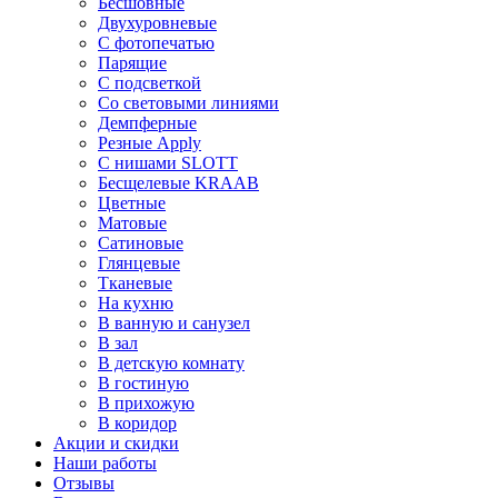
Бесшовные
Двухуровневые
С фотопечатью
Парящие
С подсветкой
Со световыми линиями
Демпферные
Резные Apply
С нишами SLOTT
Бесщелевые KRAAB
Цветные
Матовые
Сатиновые
Глянцевые
Тканевые
На кухню
В ванную и санузел
В зал
В детскую комнату
В гостиную
В прихожую
В коридор
Акции и скидки
Наши работы
Отзывы